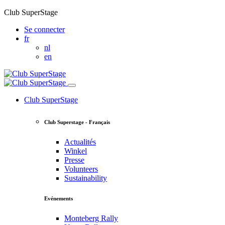
Club SuperStage
Se connecter
fr
nl
en
Club SuperStage
Club Superstage - Français
Actualités
Winkel
Presse
Volunteers
Sustainability
Evénements
Monteberg Rally